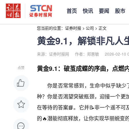
首页
快讯
要闻
股市
您当前的位置：
证券时报
>
公司
>
正文
黄金9.1，解锁非凡人
来源：证券时报网
作者：郑惠敏
2026-02-10 
黄金9.1：破茧成蝶的序曲，点燃
点赞
你是否常常感到，生命中似乎缺少了
种？你是否渴望突破瓶颈，迎接一个更加
在等待的答案📘。它并📝非一个遥不
的🔥潜能彻底释放，让你实现华丽蜕变