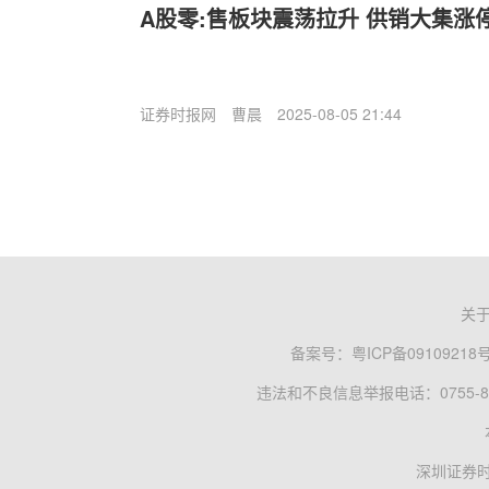
A股零:售板块震荡拉升 供销大集涨
证券时报网
曹晨
2025-08-05 21:44
关
备案号：
粤ICP备09109218
违法和不良信息举报电话：0755-83
深圳证券