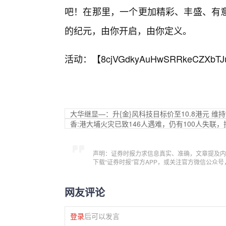
吧！在那里，一个更加精彩、丰盛、有
的纪元，由你开启，由你定义。
活动：【
8cjVGdkyAuHwSRRkeCZXbTJ
大华继显—：升{金}风科技目标价至10.8港元 维持
香:港大埔火灾已致146人遇难，仍有100人失联
声明：证券时报力求信息真实、准确，文章提及内
下载“证券时报”官方APP，或关注官方微信公众
网友评论
登录
后可以发言